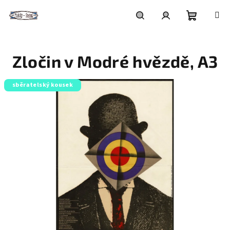
Přejít
na
obsah
Nákupní
Hledat
Přihlášení
Zločin v Modré hvězdě, A3
košík
sběratelský kousek