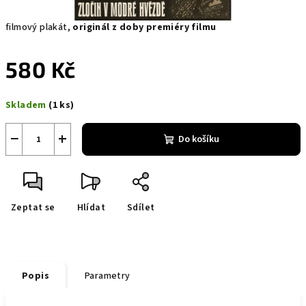
filmový plakát,
originál z doby premiéry filmu
580 Kč
Měrná
Skladem
(1 ks)
cena:
−
+
Do košíku
Zeptat se
Hlídat
Sdílet
Popis
Parametry