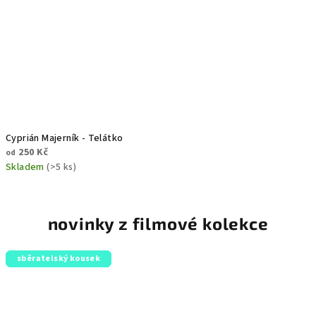
Cyprián Majerník - Telátko
250 Kč
od
Skladem
(>5 ks)
novinky z filmové kolekce
sběratelský kousek
sběratelský kousek
sběratelský kousek
sběratelský kousek
sběratelský kousek
sběratelský kousek
sběratelský kousek
sběratelský kousek
sběratelský kousek
sběratelský kousek