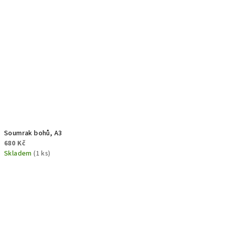
Soumrak bohů, A3
680 Kč
Skladem
(1 ks)