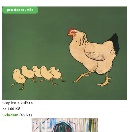
d
pro dobrou věc
y
j
e
S
m
e
t
a
n
Slepice a kuřata
160 Kč
od
o
Skladem
(>5 ks)
v