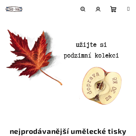
Přejít
na
obsah
Nákupní
Hledat
Přihlášení
košík
t
a
nejprodávanější umělecké tisky