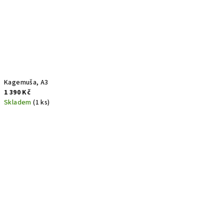
Kagemuša, A3
1 390 Kč
Skladem
(1 ks)