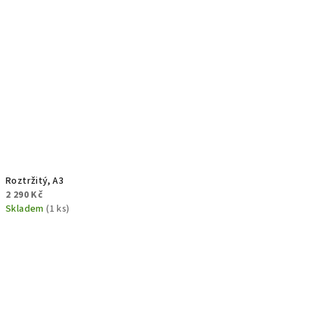
Roztržitý, A3
2 290 Kč
Skladem
(1 ks)