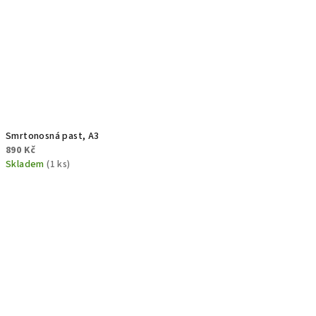
Smrtonosná past, A3
890 Kč
Skladem
(1 ks)