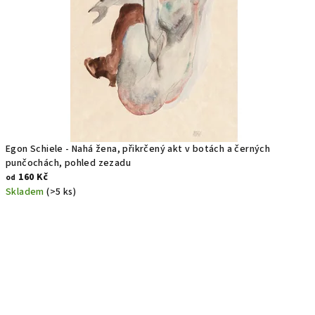
Egon Schiele - Nahá žena, přikrčený akt v botách a černých
punčochách, pohled zezadu
160 Kč
od
Skladem
(>5 ks)