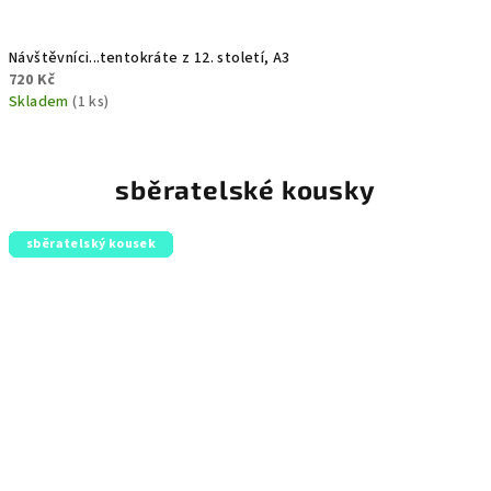
Návštěvníci...tentokráte z 12. století, A3
720 Kč
Skladem
(1 ks)
sběratelské kousky
sběratelský kousek
sběratelský kousek
sběratelský kousek
sběratelský kousek
sběratelský kousek
sběratelský kousek
sběratelský kousek
sběratelský kousek
sběratelský kousek
sběratelský kousek