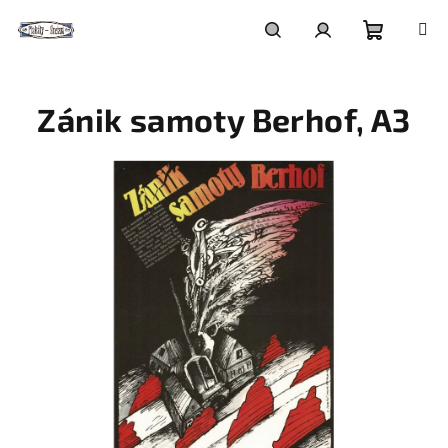
Přejít
na
obsah
Nákupní
Hledat
Přihlášení
Zánik samoty Berhof, A3
košík