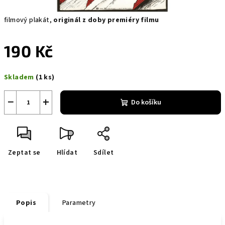
filmový plakát,
originál z doby premiéry filmu
190 Kč
Měrná
Skladem
(1 ks)
cena:
−
+
Do košíku
Zeptat se
Hlídat
Sdílet
Popis
Parametry