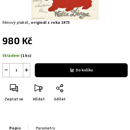
filmový plakát,
originál z roku 1973
980 Kč
Měrná
Skladem
(1 ks)
cena:
−
+
Do košíku
Zeptat se
Hlídat
Sdílet
Popis
Parametry