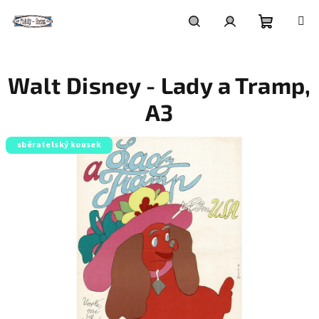
Přejít
na
obsah
Nákupní
Hledat
Přihlášení
Walt Disney - Lady a Tramp,
košík
A3
sběratelský kousek