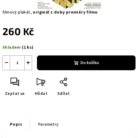
filmový plakát,
originál z doby premiéry filmu
260 Kč
Měrná
Skladem
(1 ks)
cena:
−
+
Do košíku
Zeptat se
Hlídat
Sdílet
Popis
Parametry