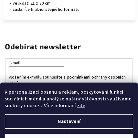
- velikost: 21 x 30 cm
- zaslání: v krabici stejného formátu
Odebírat newsletter
E-mail
Vložením e-mailu souhlasíte s
podmínkami ochrany osobních
údajů
K personalizaci obsahu a reklam, poskytování funkcí
sociálních médií a analýze naší návštěvnosti využíváme
Přihlásit se
soubory cookies. Více informací
zde
.
Z
Nastavení
á
Copyright 2026
Plakáty Smetana
. Všechna práva vyhrazena.
p
Upravit nastavení cookies