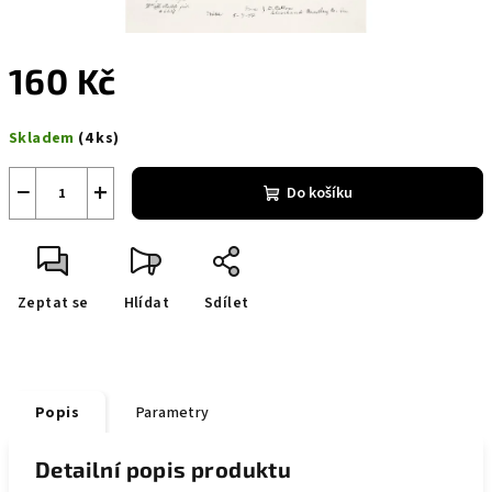
160 Kč
Měrná
Skladem
(4 ks)
cena:
−
+
Do košíku
Zeptat se
Hlídat
Sdílet
Popis
Parametry
Detailní popis produktu