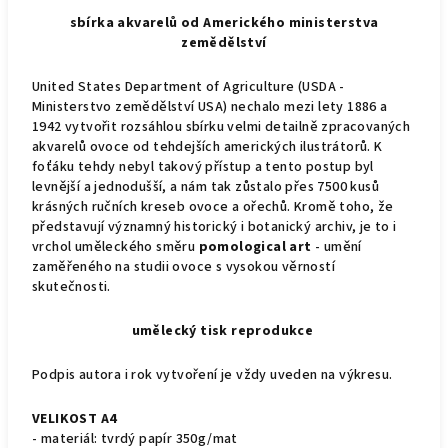
sbírka akvarelů od Amerického ministerstva
zemědělství
United States Department of Agriculture (USDA -
Ministerstvo zemědělství USA) nechalo mezi lety 1886 a
1942 vytvořit rozsáhlou sbírku velmi detailně zpracovaných
akvarelů ovoce od tehdejších amerických ilustrátorů. K
foťáku tehdy nebyl takový přístup a tento postup byl
levnější a jednodušší, a nám tak zůstalo přes 7500 kusů
krásných ručních kreseb ovoce a ořechů. Kromě toho, že
představují významný historický i botanický archiv, je to i
vrchol uměleckého směru
pomological art
- umění
zaměřeného na studii ovoce s vysokou věrností
skutečnosti.
umělecký tisk reprodukce
Podpis autora i rok vytvoření je vždy uveden na výkresu.
VELIKOST A4
- materiál: tvrdý papír 350g/mat