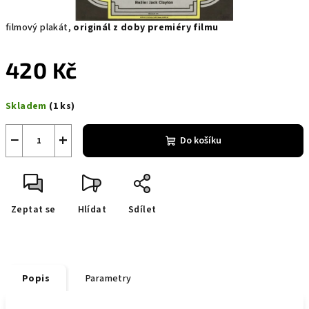
filmový plakát,
originál z doby premiéry filmu
420 Kč
Měrná
Skladem
(1 ks)
cena:
−
+
Do košíku
Zeptat se
Hlídat
Sdílet
Popis
Parametry