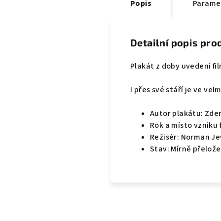
Popis
Parame
Detailní popis pro
Plakát z doby uvedení fi
I přes své stáří je ve ve
Autor plakátu: Zde
Rok a místo vzniku 
Režisér: Norman J
Stav: Mírně přelož