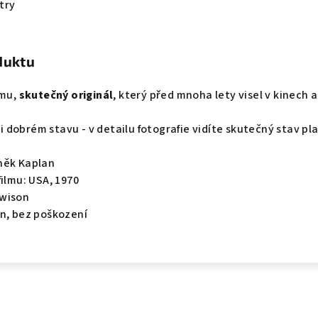
try
duktu
lmu,
skutečný originál
, který před mnoha lety visel v kinech a
lmi dobrém stavu - v detailu fotografie vidíte skutečný stav pl
něk Kaplan
filmu: USA, 1970
ewison
en, bez poškození