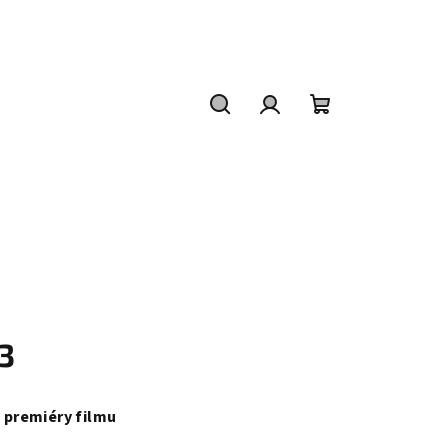
Hledat
Přihlášení
Nákupní
košík
A3
y premiéry filmu