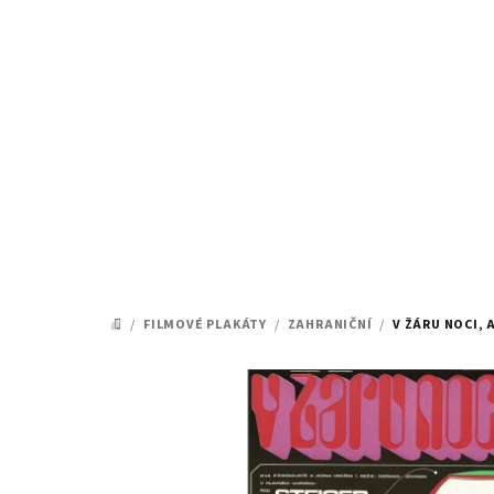
Přejít
na
obsah
/
FILMOVÉ PLAKÁTY
/
ZAHRANIČNÍ
/
V ŽÁRU NOCI, 
DOMŮ