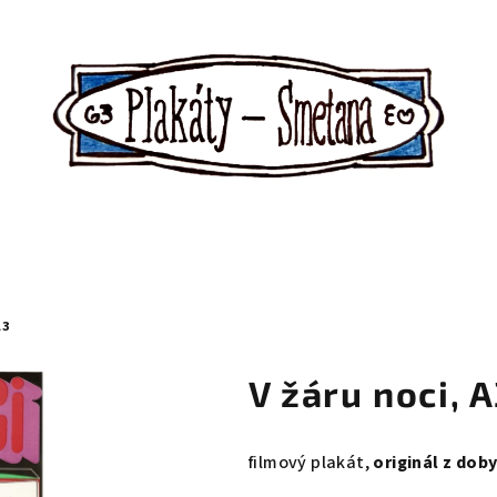
A3
V žáru noci, 
filmový plakát,
originál z dob