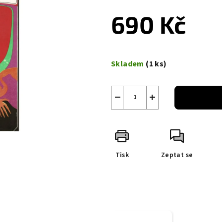
690 Kč
Měrná
cena:
Skladem
(1 ks)
−
+
Tisk
Zeptat se