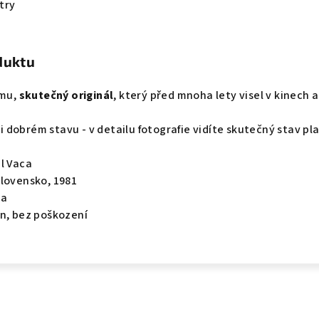
try
duktu
lmu,
skutečný originál
, který před mnoha lety visel v kinech a
lmi dobrém stavu - v detailu fotografie vidíte skutečný stav pl
l Vaca
slovensko, 1981
ka
en, bez poškození