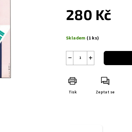
280 Kč
Měrná
cena:
Skladem
(1 ks)
−
+
Tisk
Zeptat se