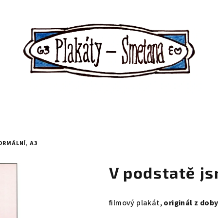
ORMÁLNÍ, A3
V podstatě j
filmový plakát,
originál z dob