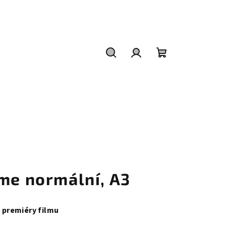
Hledat
Přihlášení
Nákupní
košík
sme normální, A3
y premiéry filmu