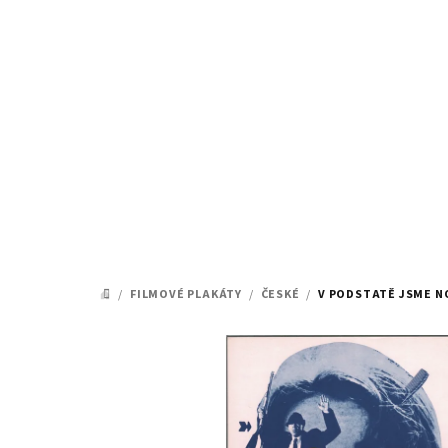
Přejít
na
obsah
/
FILMOVÉ PLAKÁTY
/
ČESKÉ
/
V PODSTATĚ JSME N
DOMŮ