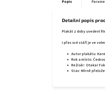
Popis
Parame
Detailní popis pro
Plakát z doby uvedení fi
I přes své stáří je ve ve
Autor plakátu: Kare
Rok a místo: Česko
Režisér: Otakar Fu
Stav: Mírně přelož