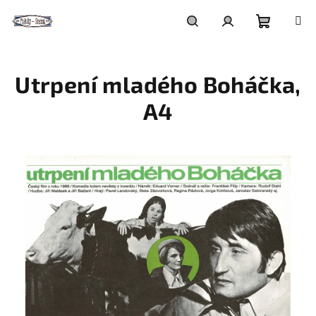
Přejít
na
obsah
Nákupní
Hledat
Přihlášení
Utrpení mladého Boháčka,
košík
A4