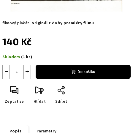
filmový plakát,
originál z doby premiéry filmu
140 Kč
Měrná
Skladem
(1 ks)
cena:
−
+
Do košíku
Zeptat se
Hlídat
Sdílet
Popis
Parametry