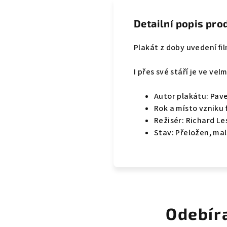
Detailní popis pro
Plakát z doby uvedení fi
I přes své stáří je ve ve
Autor plakátu: Pav
Rok a místo vzniku f
Režisér: Richard Le
Stav: Přeložen, mal
Odebír