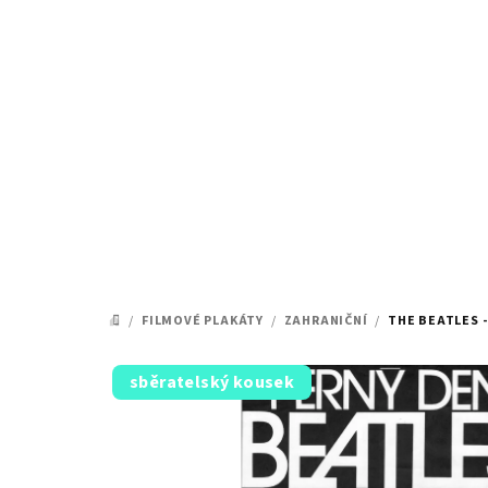
Přejít
na
obsah
/
FILMOVÉ PLAKÁTY
/
ZAHRANIČNÍ
/
THE BEATLES -
DOMŮ
sběratelský kousek