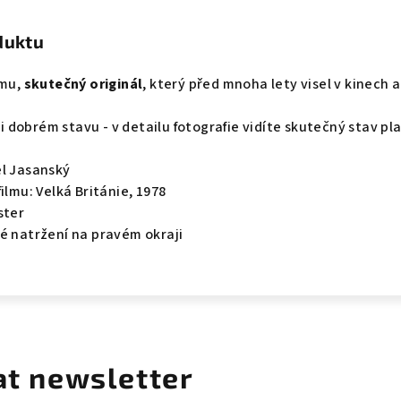
duktu
lmu,
skutečný originál
, který před mnoha lety visel v kinech a
lmi dobrém stavu - v detailu fotografie vidíte skutečný stav pl
el Jasanský
ilmu: Velká Británie, 1978
ster
é natržení na pravém okraji
at newsletter