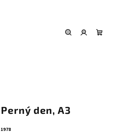
Hledat
Přihlášení
Nákupní
košík
 Perný den, A3
 1978