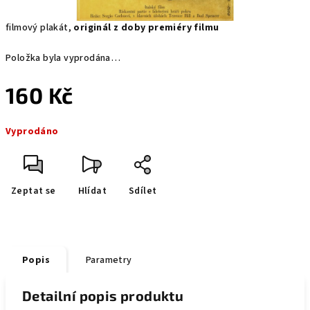
filmový plakát,
originál z doby premiéry filmu
Položka byla vyprodána…
160 Kč
Měrná
Vyprodáno
cena:
Zeptat se
Hlídat
Sdílet
Popis
Parametry
Detailní popis produktu