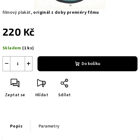
filmový plakát,
originál z doby premiéry filmu
220 Kč
Měrná
Skladem
(1 ks)
cena:
−
+
Do košíku
Zeptat se
Hlídat
Sdílet
Popis
Parametry