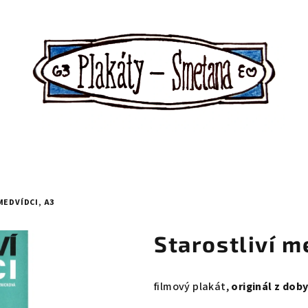
MEDVÍDCI, A3
Starostliví m
filmový plakát,
originál z dob