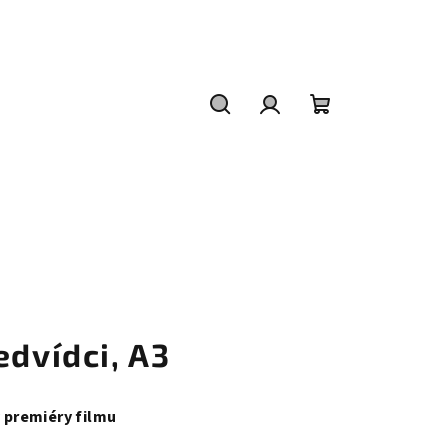
Hledat
Přihlášení
Nákupní
košík
edvídci, A3
y premiéry filmu