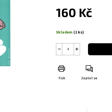
160 Kč
Měrná
cena:
Skladem
(1 ks)
−
+
Tisk
Zeptat se