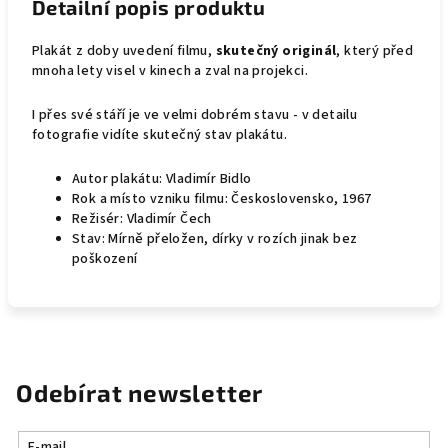
Detailní popis produktu
Plakát z doby uvedení filmu,
skutečný originál
, který před
mnoha lety visel v kinech a zval na projekci.
I přes své stáří je ve velmi dobrém stavu - v detailu
fotografie vidíte skutečný stav plakátu.
Autor plakátu: Vladimír Bidlo
Rok a místo vzniku filmu: Československo, 1967
Režisér: Vladimír Čech
Stav: Mírně přeložen, dírky v rozích jinak bez
poškození
Odebírat newsletter
E-mail