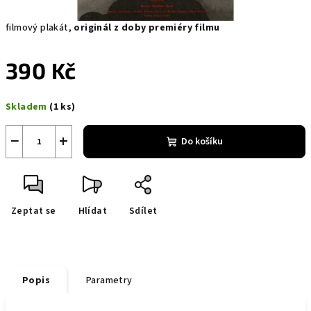
filmový plakát,
originál z doby premiéry filmu
390 Kč
Měrná
Skladem
(1 ks)
cena:
−
+
Do košíku
Zeptat se
Hlídat
Sdílet
Popis
Parametry