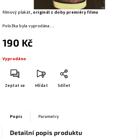
filmový plakát,
originál z doby premiéry filmu
Položka byla vyprodána…
190 Kč
Měrná
Vyprodáno
cena:
Zeptat se
Hlídat
Sdílet
Popis
Parametry
Detailní popis produktu