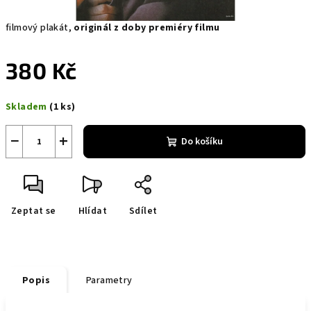
filmový plakát,
originál z doby premiéry filmu
380 Kč
Měrná
Skladem
(1 ks)
cena:
−
+
Do košíku
Zeptat se
Hlídat
Sdílet
Popis
Parametry