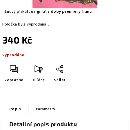
filmový plakát,
originál z doby premiéry filmu
Položka byla vyprodána…
340 Kč
Měrná
Vyprodáno
cena:
Zeptat se
Hlídat
Sdílet
Popis
Parametry
Detailní popis produktu