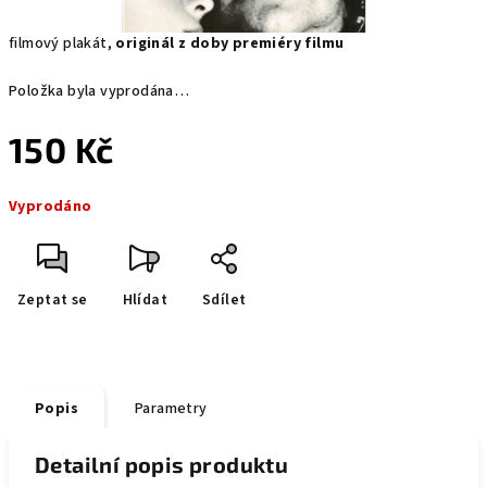
filmový plakát,
originál z doby premiéry filmu
Položka byla vyprodána…
150 Kč
Měrná
Vyprodáno
cena:
Zeptat se
Hlídat
Sdílet
Popis
Parametry
Detailní popis produktu