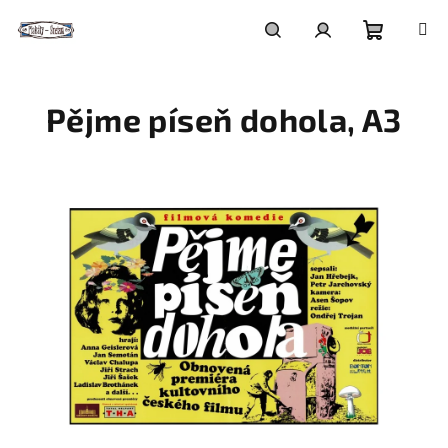
Přejít
na
obsah
Nákupní
Hledat
Přihlášení
Pějme píseň dohola, A3
košík