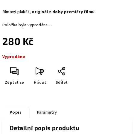
filmový plakát,
originál z doby premiéry filmu
Položka byla vyprodána…
280 Kč
Měrná
Vyprodáno
cena:
Zeptat se
Hlídat
Sdílet
Popis
Parametry
Detailní popis produktu