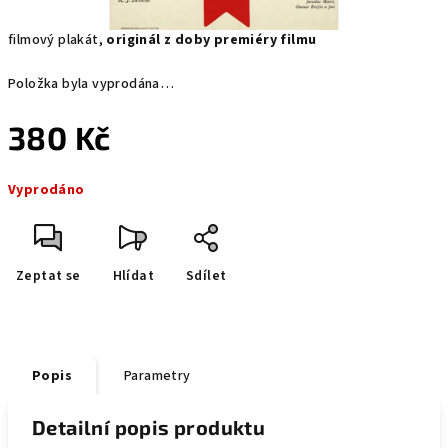
filmový plakát,
originál z doby premiéry filmu
Položka byla vyprodána…
380 Kč
Měrná
Vyprodáno
cena:
Zeptat se
Hlídat
Sdílet
Popis
Parametry
Detailní popis produktu