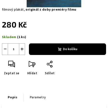
filmový plakát,
originál z doby premiéry filmu
280 Kč
Měrná
Skladem
(1 ks)
cena:
−
+
Do košíku
Zeptat se
Hlídat
Sdílet
Popis
Parametry