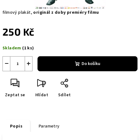
filmový plakát,
originál z doby premiéry filmu
250 Kč
Měrná
Skladem
(1 ks)
cena:
−
+
Do košíku
Zeptat se
Hlídat
Sdílet
Popis
Parametry