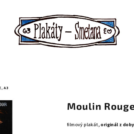
, A3
Moulin Rouge
filmový plakát,
originál z dob