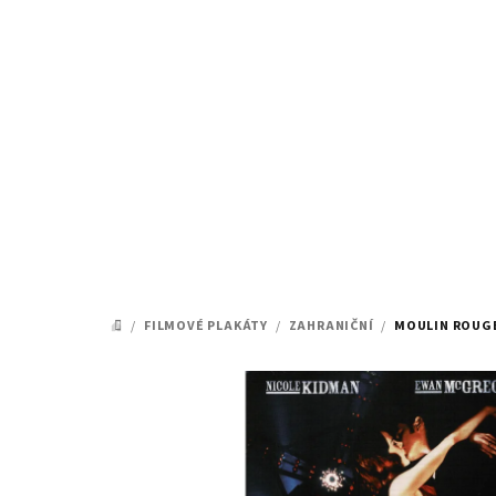
Přejít
na
obsah
/
FILMOVÉ PLAKÁTY
/
ZAHRANIČNÍ
/
MOULIN ROUGE
DOMŮ