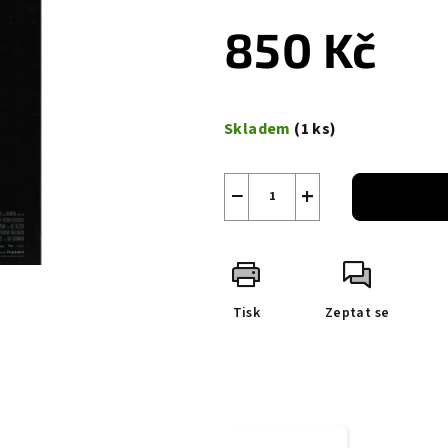
850 Kč
Měrná
cena:
Skladem
(1 ks)
−
+
Tisk
Zeptat se