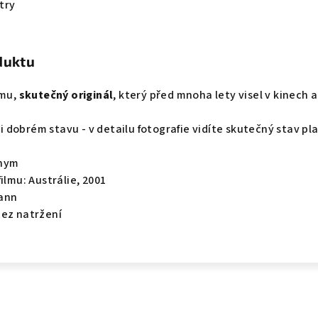
try
duktu
lmu,
skutečný originál
, který před mnoha lety visel v kinech a
lmi dobrém stavu - v detailu fotografie vidíte skutečný stav pl
onym
ilmu: Austrálie, 2001
mann
bez natržení