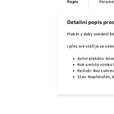
Popis
Parame
Detailní popis pro
Plakát z doby uvedení fi
I přes své stáří je ve ve
Autor plakátu: An
Rok a místo vzniku f
Režisér: Baz Luhr
Stav: Nepřeložen, 