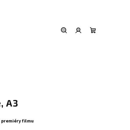
Hledat
Přihlášení
Nákupní
košík
, A3
y premiéry filmu