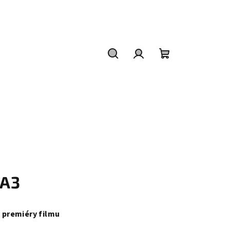
Hledat
Přihlášení
Nákupní
košík
 A3
y premiéry filmu