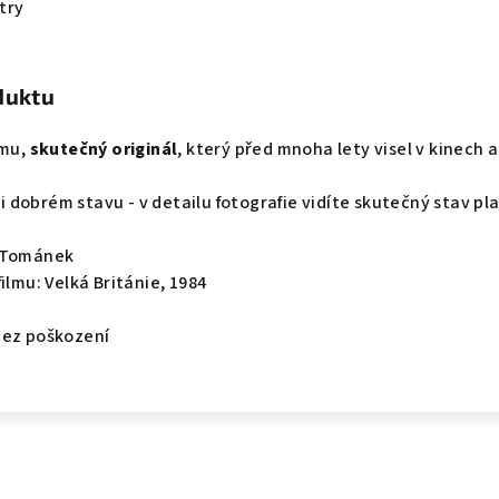
try
duktu
lmu,
skutečný originál
, který před mnoha lety visel v kinech a
lmi dobrém stavu - v detailu fotografie vidíte skutečný stav pl
n Tománek
ilmu: Velká Británie, 1984
bez poškození