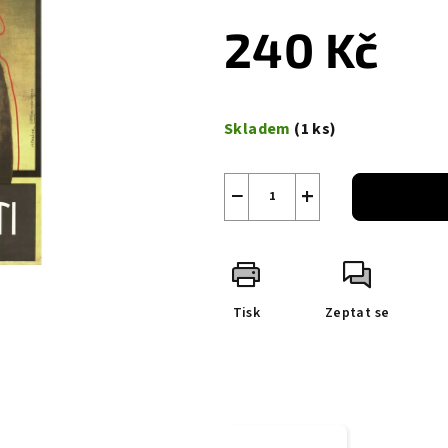
240 Kč
Měrná
cena:
Skladem
(1 ks)
−
+
Tisk
Zeptat se