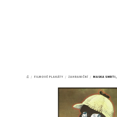
Přejít
na
obsah
/
FILMOVÉ PLAKÁTY
/
ZAHRANIČNÍ
/
MASKA SMRTI,
DOMŮ