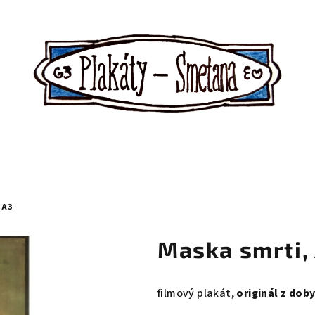
 A3
Maska smrti,
filmový plakát,
originál z dob