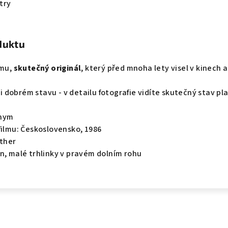
try
duktu
lmu,
skutečný originál
, který před mnoha lety visel v kinech a
lmi dobrém stavu - v detailu fotografie vidíte skutečný stav pl
onym
filmu: Československo, 1986
uther
n, malé trhlinky v pravém dolním rohu