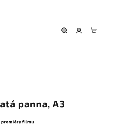
Hledat
Přihlášení
Nákupní
košík
atá panna, A3
y premiéry filmu