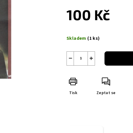
100 Kč
Měrná
cena:
Skladem
(1 ks)
−
+
Tisk
Zeptat se