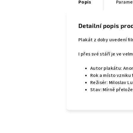
Popis
Parame
Detailní popis pro
Plakát z doby uvedení fi
I přes své stáří je ve ve
Autor plakátu: An
Rok a místo vzniku 
Režisér: Miloslav L
Stav: Mírně přelože