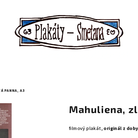
Á PANNA, A3
Mahuliena, zl
filmový plakát,
originál z dob