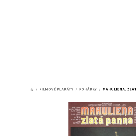
Přejít
na
obsah
/
FILMOVÉ PLAKÁTY
/
POHÁDKY
/
MAHULIENA, ZLAT
DOMŮ