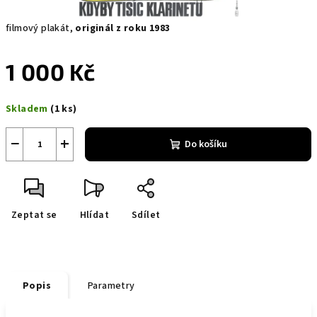
filmový plakát,
originál z roku 1983
1 000 Kč
Měrná
Skladem
(1 ks)
cena:
−
+
Do košíku
Zeptat se
Hlídat
Sdílet
Popis
Parametry