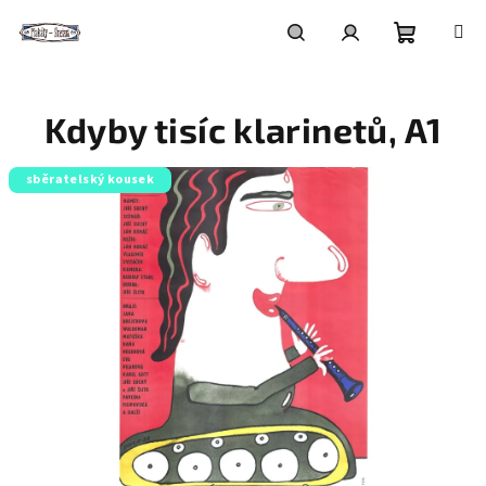
Přejít
na
obsah
Nákupní
Hledat
Přihlášení
Kdyby tisíc klarinetů, A1
košík
sběratelský kousek