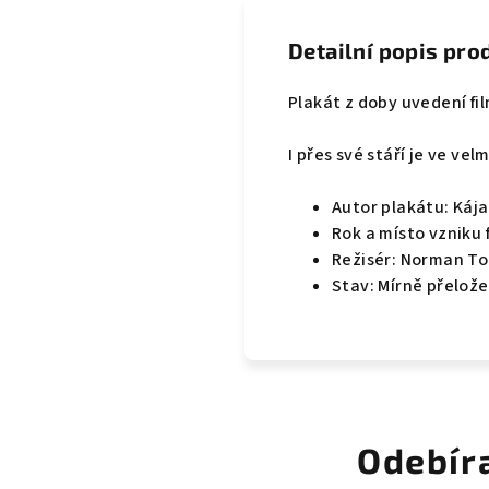
Detailní popis pro
Plakát z doby uvedení fi
I přes své stáří je ve ve
Autor plakátu: Káj
Rok a místo vzniku 
Režisér: Norman To
Stav: Mírně přelož
Odebír