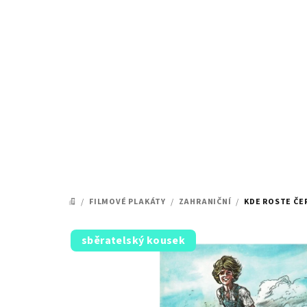
Přejít
na
obsah
/
FILMOVÉ PLAKÁTY
/
ZAHRANIČNÍ
/
KDE ROSTE ČE
DOMŮ
sběratelský kousek