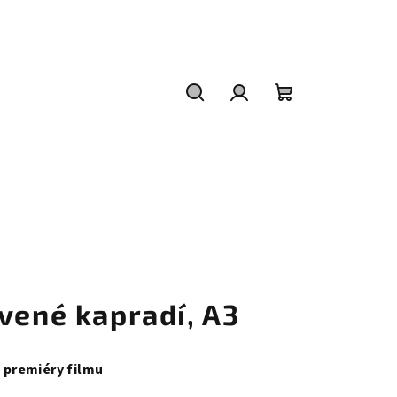
Hledat
Přihlášení
Nákupní
košík
vené kapradí, A3
y premiéry filmu