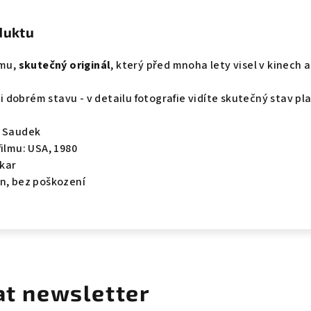
duktu
lmu,
skutečný originál
, který před mnoha lety visel v kinech a
lmi dobrém stavu - v detailu fotografie vidíte skutečný stav pl
a Saudek
filmu: USA, 1980
kar
en, bez poškození
at newsletter