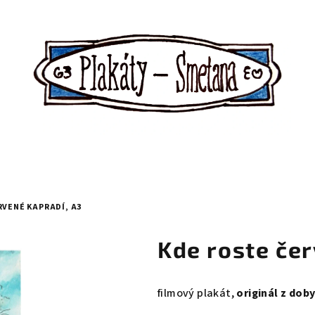
RVENÉ KAPRADÍ, A3
Kde roste čer
filmový plakát,
originál z dob