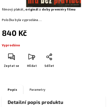
filmový plakát,
originál z doby premiéry filmu
Položka byla vyprodána…
840 Kč
Měrná
Vyprodáno
cena:
Zeptat se
Hlídat
Sdílet
Popis
Parametry
Detailní popis produktu