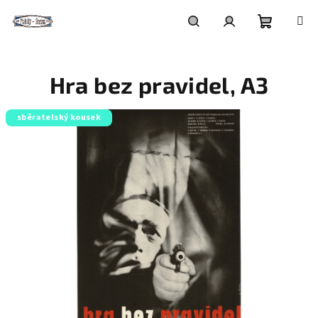
Přejít
na
obsah
Nákupní
Hledat
Přihlášení
Hra bez pravidel, A3
košík
sběratelský kousek