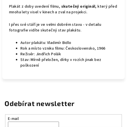
Plakát z doby uvedení filmu,
skutečný originál
, který před
mnoha lety visel v kinech a zval na projekci.
I přes své stáří je ve velmi dobrém stavu - v detailu
fotografie vidíte skutečný stav plakátu.
Autor plakátu: Vladimír Bidlo
Rok a místo vzniku filmu: Československo, 1966
Režisér: Jindřich Polák
Stav: Mírně přeložen, dírky v rozích jinak bez
poškození
Odebírat newsletter
E-mail