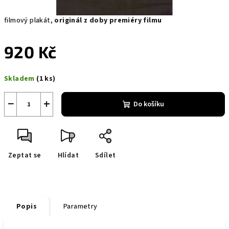
filmový plakát,
originál z doby premiéry filmu
920 Kč
Měrná
Skladem
(1 ks)
cena:
−
+
Do košíku
Zeptat se
Hlídat
Sdílet
Popis
Parametry