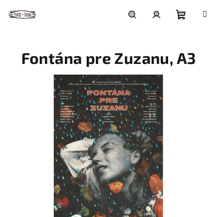
Přejít
na
obsah
Nákupní
Hledat
Přihlášení
Fontána pre Zuzanu, A3
košík