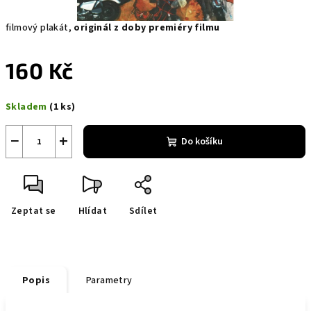
filmový plakát,
originál z doby premiéry filmu
160 Kč
Měrná
Skladem
(1 ks)
cena:
−
+
Do košíku
Zeptat se
Hlídat
Sdílet
Popis
Parametry