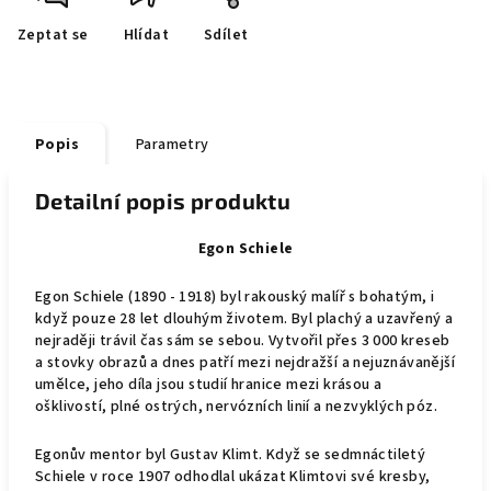
Zeptat se
Hlídat
Sdílet
Popis
Parametry
Detailní popis produktu
Egon Schiele
Egon Schiele (1890 - 1918)
byl rakouský malíř s bohatým, i
když pouze 28 let dlouhým životem. Byl plachý a uzavřený a
nejraději trávil čas sám se sebou. V
ytvořil přes 3 000 kreseb
a stovky obrazů a dnes patří mezi nejdražší a nejuznávanější
umělce, j
eho díla jsou studií hranice mezi krásou a
ošklivostí, plné ostrých, nervózních linií a nezvyklých póz.
Egonův mentor byl Gustav Klimt. Když se sedmnáctiletý
Schiele v roce 1907 odhodlal ukázat Klimtovi své kresby,