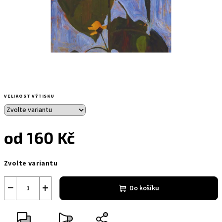
VELIKOST VÝTISKU
od
160 Kč
Měrná
Zvolte variantu
cena:
−
+
Do košíku