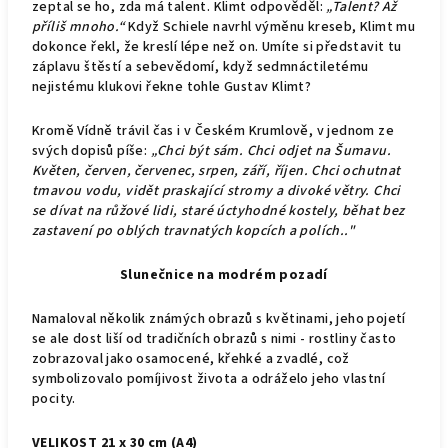
zeptal se ho, zda má talent. Klimt odpověděl:
„Talent? Až
příliš mnoho.“
Když Schiele navrhl výměnu kreseb, Klimt mu
dokonce řekl, že kreslí lépe než on. Umíte si představit tu
záplavu štěstí a sebevědomí, když sedmnáctiletému
nejistému klukovi řekne tohle Gustav Klimt?
Kromě Vídně trávil čas i v Českém Krumlově, v jednom ze
svých dopisů píše:
„
Chci být sám. Chci odjet na Šumavu.
Květen, červen, červenec, srpen, září, říjen. Chci ochutnat
tmavou vodu, vidět praskající stromy a divoké větry. Chci
se dívat na růžové lidi, staré úctyhodné kostely, běhat bez
zastavení po oblých travnatých kopcích a polích.."
Slunečnice na modrém pozadí
Namaloval několik známých obrazů s květinami, jeho pojetí
se ale dost liší od tradičních obrazů s nimi - rostliny často
zobrazoval jako osamocené, křehké a zvadlé, což
symbolizovalo pomíjivost života a odráželo jeho vlastní
pocity.
VELIKOST 21 x 30 cm (A4)