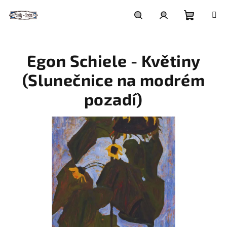
Přejít
na
obsah
Nákupní
Hledat
Přihlášení
Egon Schiele - Květiny
košík
(Slunečnice na modrém
pozadí)