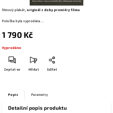
filmový plakát,
originál z doby premiéry filmu
Položka byla vyprodána…
1 790 Kč
Měrná
Vyprodáno
cena:
Zeptat se
Hlídat
Sdílet
Popis
Parametry
Detailní popis produktu