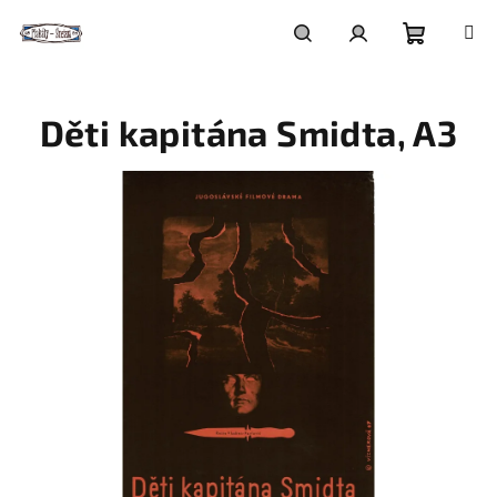
Přejít
na
obsah
Nákupní
Hledat
Přihlášení
Děti kapitána Smidta, A3
košík