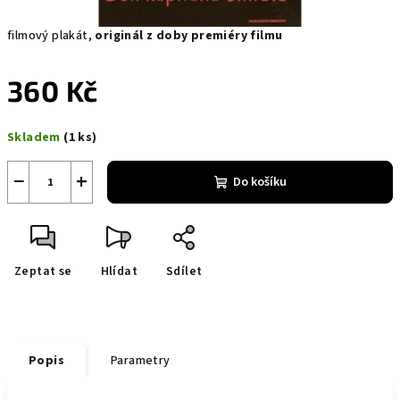
filmový plakát,
originál z doby premiéry filmu
360 Kč
Měrná
Skladem
(1 ks)
cena:
−
+
Do košíku
Zeptat se
Hlídat
Sdílet
Popis
Parametry