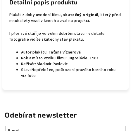
Detailní popis produktu
Plakát z doby uvedení filmu,
skutečný originál
, který před
mnoha lety visel v kinech a zval na projekci.
I přes své stáří je ve velmi dobrém stavu - v detailu
fotografie vidíte skutečný stav plakátu.
Autor plakátu: Taťana Víznerová
Rok a místo vzniku filmu: Jugoslávie, 1967
Režisér: Vladimir Pavlovic
Stav: Nepřeložen, poškození pravého horního rohu
viz foto
Odebírat newsletter
E-mail