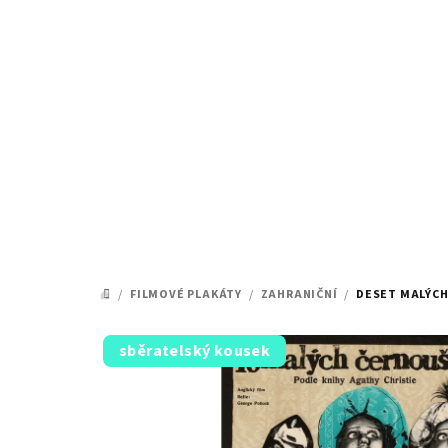
Přejít
na
obsah
/
FILMOVÉ PLAKÁTY
/
ZAHRANIČNÍ
/
DESET MALÝCH
DOMŮ
sběratelský kousek