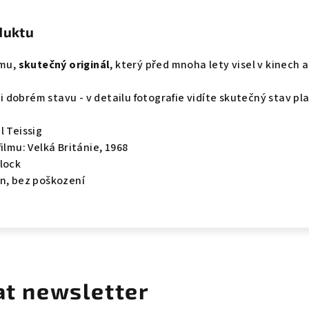
duktu
lmu,
skutečný originál
, který před mnoha lety visel v kinech a
lmi dobrém stavu - v detailu fotografie vidíte skutečný stav pl
l Teissig
ilmu: Velká Británie, 1968
lock
en, bez poškození
at newsletter