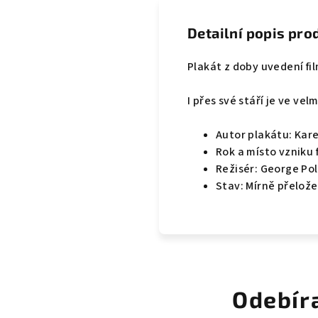
Detailní popis pro
Plakát z doby uvedení fi
I přes své stáří je ve ve
Autor plakátu: Kare
Rok a místo vzniku f
Režisér: George Pol
Stav: Mírně přelož
Odebír