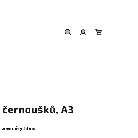
Hledat
Přihlášení
Nákupní
košík
 černoušků, A3
y premiéry filmu