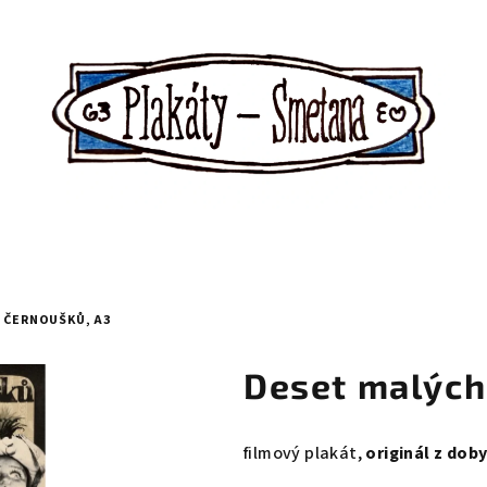
 ČERNOUŠKŮ, A3
Deset malých
filmový plakát,
originál z dob