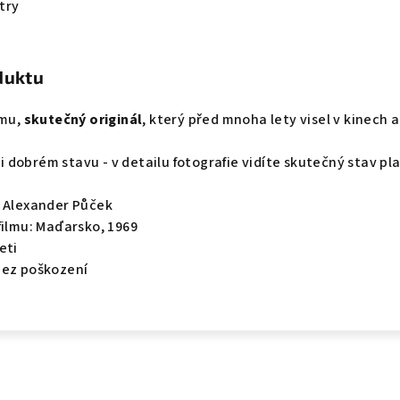
try
duktu
lmu,
skutečný originál
, který před mnoha lety visel v kinech a
lmi dobrém stavu - v detailu fotografie vidíte skutečný stav pl
r Alexander Půček
filmu: Maďarsko, 1969
eti
bez poškození