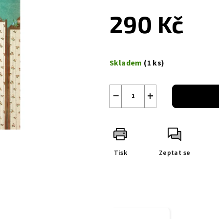
290 Kč
Měrná
cena:
Skladem
(1 ks)
−
+
Tisk
Zeptat se