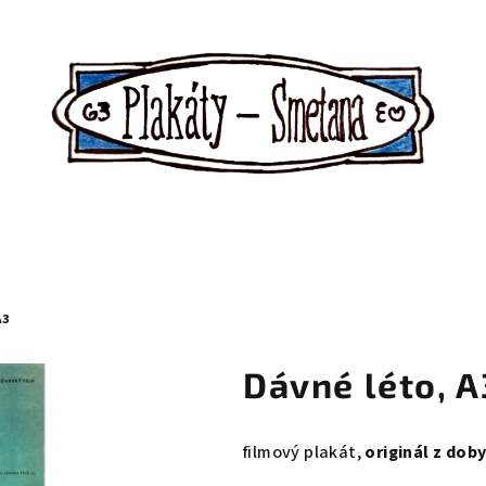
A3
Dávné léto, A
filmový plakát,
originál z dob