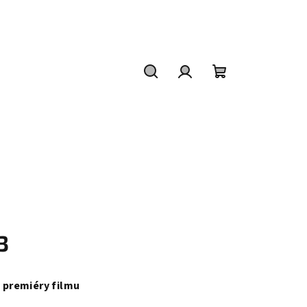
Hledat
Přihlášení
Nákupní
košík
3
y premiéry filmu