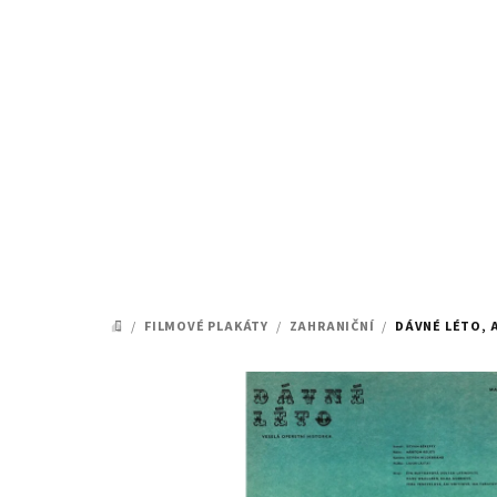
Přejít
na
obsah
/
FILMOVÉ PLAKÁTY
/
ZAHRANIČNÍ
/
DÁVNÉ LÉTO, 
DOMŮ