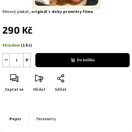
filmový plakát,
originál z doby premiéry filmu
290 Kč
Měrná
Skladem
(1 ks)
cena:
−
+
Do košíku
Zeptat se
Hlídat
Sdílet
Popis
Parametry