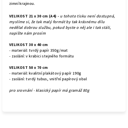
zimní krajinou.
VELIKOST 21 x 30 cm (A4)
-
u tohoto tisku není dostupná,
myslíme si, že tak malý formát by tak krásnému dílu
nedělal dobrou službu, pokud byste o něj ale i tak stáli,
napište nám prosím
VELIKOST 30 x 40 cm
- materiál: tvrdý papír 350g/mat
- zaslání: v krabici stejného formátu
VELIKOST 50 x 70 cm
- materiál: kvalitní plakátový papír 190g
- zaslání: tvrdý tubus, vnitřní papírový obal
pro srovnání - klasický papír má gramáž 80g