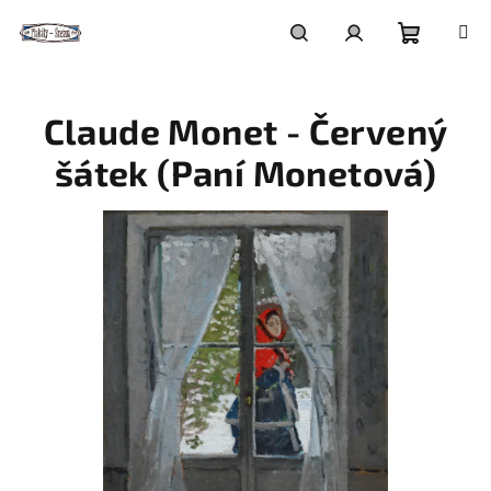
Přejít
na
obsah
Nákupní
Hledat
Přihlášení
Claude Monet - Červený
košík
šátek (Paní Monetová)