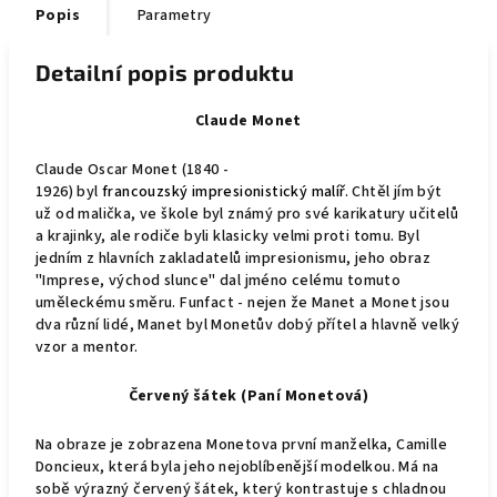
Popis
Parametry
Detailní popis produktu
Claude Monet
Claude Oscar Monet (
1840 -
1926)
byl
francouzský
impresionistický
malíř
. Chtěl jím být
už od malička, ve škole byl známý pro své karikatury učitelů
a krajinky, ale rodiče byli klasicky velmi proti tomu. Byl
jedním z hlavních zakladatelů impresionismu, jeho obraz
"Imprese, východ slunce" dal jméno celému tomuto
uměleckému směru.
Funfact - nejen že Manet a Monet jsou
dva různí lidé, Manet byl Monetův dobý přítel a hlavně velký
vzor a mentor.
Červený šátek (Paní Monetová)
Na obraze je zobrazena Monetova první manželka,
Camille
Doncieux
, která byla jeho nejoblíbenější modelkou. Má na
sobě výrazný červený šátek, který kontrastuje s chladnou