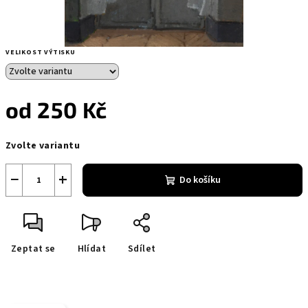
VELIKOST VÝTISKU
od
250 Kč
Měrná
Zvolte variantu
cena:
−
+
Do košíku
Zeptat se
Hlídat
Sdílet