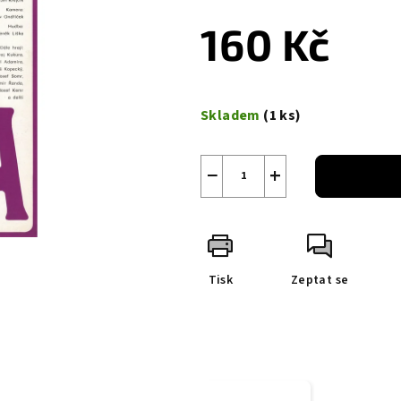
160 Kč
Měrná
cena:
Skladem
(1 ks)
−
+
Tisk
Zeptat se