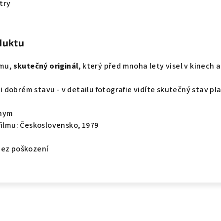
try
duktu
lmu,
skutečný originál
, který před mnoha lety visel v kinech a
lmi dobrém stavu - v detailu fotografie vidíte skutečný stav pl
onym
filmu: Československo, 1979
bez poškození