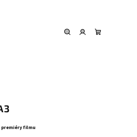
Hledat
Přihlášení
Nákupní
košík
A3
y premiéry filmu