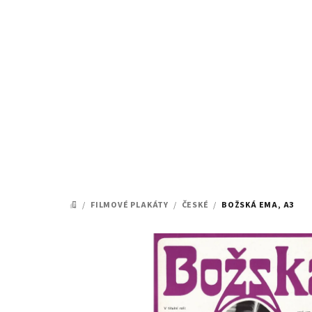
Přejít
na
obsah
/
FILMOVÉ PLAKÁTY
/
ČESKÉ
/
BOŽSKÁ EMA, A3
DOMŮ