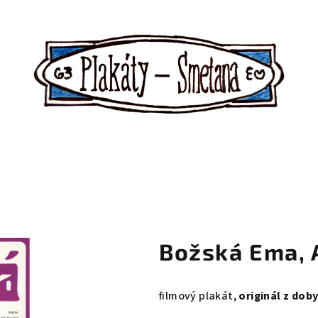
Božská Ema, 
filmový plakát,
originál z dob