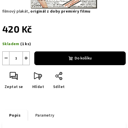
filmový plakát,
originál z doby premiéry filmu
420 Kč
Měrná
Skladem
(1 ks)
cena:
−
+
Do košíku
Zeptat se
Hlídat
Sdílet
Popis
Parametry