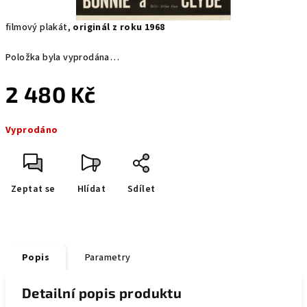
filmový plakát,
originál z roku 1968
Položka byla vyprodána…
2 480 Kč
Měrná
Vyprodáno
cena:
Zeptat se
Hlídat
Sdílet
Popis
Parametry
Detailní popis produktu