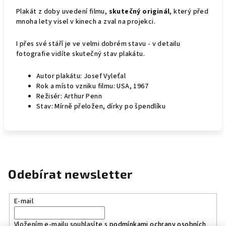
Plakát z doby uvedení filmu,
skutečný originál
, který před
mnoha lety visel v kinech a zval na projekci.
I přes své stáří je ve velmi dobrém stavu - v detailu
fotografie vidíte skutečný stav plakátu.
Autor plakátu: Josef Vyleťal
Rok a místo vzniku filmu: USA, 1967
Režisér: Arthur Penn
Stav: Mírně přeložen, dírky po špendlíku
Odebírat newsletter
E-mail
Vložením e-mailu souhlasíte s
podmínkami ochrany osobních