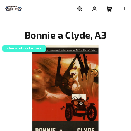
Přejít
na
obsah
Nákupní
Hledat
Přihlášení
Bonnie a Clyde, A3
košík
sběratelský kousek