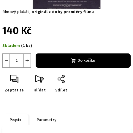
filmový plakát,
originál z doby premiéry filmu
140 Kč
Měrná
Skladem
(1 ks)
cena:
−
+
Do košíku
Zeptat se
Hlídat
Sdílet
Popis
Parametry