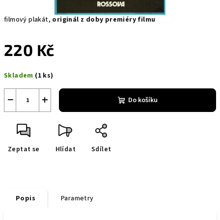
filmový plakát,
originál z doby premiéry filmu
220 Kč
Měrná
Skladem
(1 ks)
cena:
−
+
Do košíku
Zeptat se
Hlídat
Sdílet
Popis
Parametry