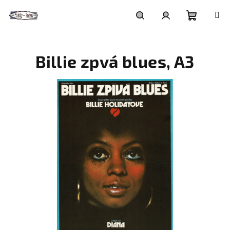
Přejít
na
obsah
Nákupní
Hledat
Přihlášení
Billie zpvá blues, A3
košík